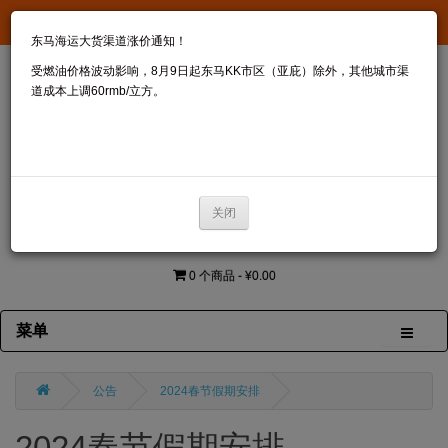
RM1.00 - ¥1.580
东马海运大货渠道涨价通知！
受燃油价格波动影响，8月9日起东马KK市区（亚庇）除外，其他城市渠
道成本上调60rmb/立方。
关闭
0 个商品 - ¥0.00
菜单
公告
2024春节假期安排
2024春节假期安排