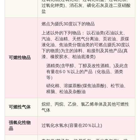
过氧化钾类)、消石灰、磷化石灰及连二亚硝酸
盐
燃点为摄氏30度以下的物品
上述以外的下列物品： 以石油类(石油以太、
汽油、石油精、天然气分离油、页岩油、原煤
液化油、焦油类分馏油类的可燃点摄氏30度以
下的物质)为主的涂料、粘接剂及其他产品(真
漆、橡胶胶水、柏油底漆类)
可燃性物品
酒精类(含甲醇、丁醇及改性酒精。)及此含
有量在6０％以上的产品（化妆品、酒类
等）
硝化棉、溶媒萘酚(煤焦油萘酚)、松节油、
樟脑、松油及杂酚油
烷烃、丙烷、乙炔、氯乙烯单体及其他可燃性
可燃性气体
气体
强氧化性物
过氧化水氢水(容量在20％以上)
品