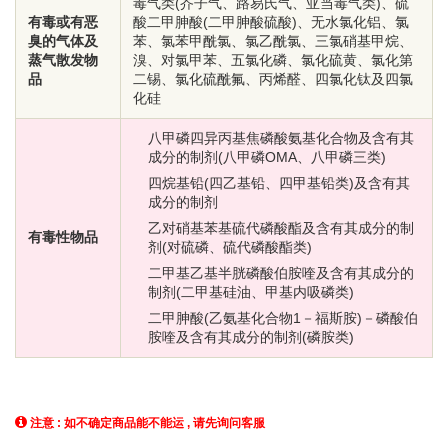
毒气类(芥子气、路易氏气、亚当毒气类)、硫
有毒或有恶
酸二甲胂酸(二甲胂酸硫酸)、无水氯化铝、氯
臭的气体及
苯、氯苯甲酰氯、氯乙酰氯、三氯硝基甲烷、
蒸气散发物
溴、对氯甲苯、五氯化磷、氯化硫黄、氯化第
品
二锡、氯化硫酰氟、丙烯醛、四氯化钛及四氯
化硅
八甲磷四异丙基焦磷酸氨基化合物及含有其
成分的制剂(八甲磷OMA、八甲磷三类)
四烷基铅(四乙基铅、四甲基铅类)及含有其
成分的制剂
乙对硝基苯基硫代磷酸酯及含有其成分的制
有毒性物品
剂(对硫磷、硫代磷酸酯类)
二甲基乙基半胱磷酸伯胺喹及含有其成分的
制剂(二甲基硅油、甲基内吸磷类)
二甲胂酸(乙氨基化合物1－福斯胺)－磷酸伯
胺喹及含有其成分的制剂(磷胺类)
注意 : 如不确定商品能不能运 , 请先询问客服