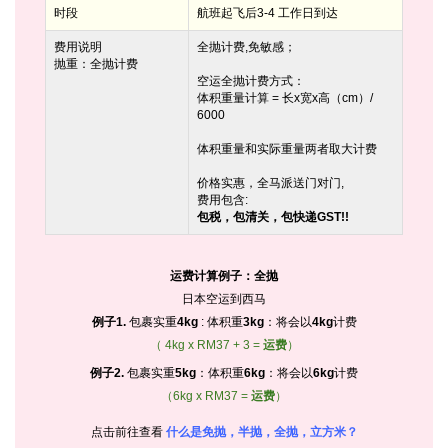
时段
航班起飞后3-4 工作日到达
费用说明
全抛计费,免敏感；
抛重：全抛计费
空运全抛计费方式：
体积重量计算 = 长x宽x高（cm）/
6000
体积重量和实际重量两者取大计费
价格实惠，全马派送门对门,
费用包含:
包税，包清关，包快递GST!!
运费计算例子：全抛
日本空运到西马
例子1.
包裹实重
4kg
: 体积重
3kg
：将会以
4kg
计费
（ 4kg x RM37 + 3 =
运费
）
例子2.
包裹实重
5kg
：体积重
6kg
：将会以
6kg
计费
（6kg x RM37 =
运费
）
点击前往查看
什么是免抛，半抛，全抛，立方米？