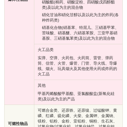
硝酸酯(棉药、硝酸淀粉、四硝酸戊四醇酯
类)及以此为主的混合物
硝化甘油和硝化甘醇以及以此为主的炸药(各
种炸药类)
硝基化合物(硝基苯、特屈儿、三硝基甲苯、
苦味酸、硝基醚、六硝基苯胺、三亚甲基硝
基胺、三硝基氯苯类)及以此为主的混合物
火工品类
实弹、空弹、火药包、火药筒、雷管、弹药
筒、信管、火管、爆管、门管、导火线、导爆
线、烟火、玩具烟火及其他使用火药或炸药的
火工品
其他
甲基丙烯酸酸甲基酯、亚氯酸酸盐(新氧化硅
类)及以此为主的产品
可燃合金类、还原铁、还原镍、过锰酸钾、黄
磷、红磷、硫化磷、火柴、金属钾、金属钠、
镁粉、铝粉、金粉、亚铅粉、铜粉、生石灰、
可燃性物品
过氧化物(过氧化铅、过氧化钠盐、过氧化钡、