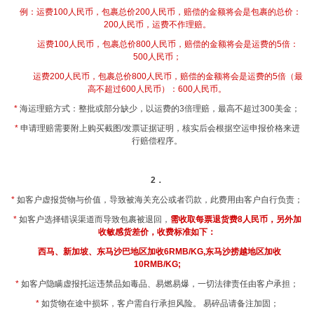
例：运费100人民币，包裹总价200人民币，赔偿的金额将会是包裹的总价：
200人民币，运费不作理赔。
运费100人民币，包裹总价800人民币，赔偿的金额将会是运费的5倍：
500人民币；
运费200人民币，包裹总价800人民币，赔偿的金额将会是运费的5倍（最
高不超过600人民币）：600人民币。
*
海运理赔方式：整批或部分缺少，以运费的3倍理赔，最高不超过300美金；
*
申请理赔
需要附上购买截图
/
发票证据证明，核实后会根据空运申报价格来进
行赔偿程序。
2
．
*
如客户虚报货物与价值，导致被海关充公或者罚款，此费用由客户自行负责；
*
如客户选择错误渠道而导致包裹被退回，
需收取每票退货费8人民币，另外加
收敏感货差价，收费标准如下：
西马、新加坡、东马沙巴地区加收6RMB/KG,东马沙捞越地区加收
10RMB/KG;
*
如客户隐瞒虚报托运违禁品如毒品、易燃易爆，一切法律责任由客户承担；
*
如货物在途中损坏，客户需自行承担风险。 易碎品请备注加固；