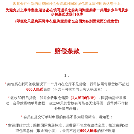
因此会产生新的运费同时也会造成时间延误包裹无法准时送达您手上,
为避免以上事件发生,请务必在填写运单之前询问淘宝卖家
一共用多少单号及多
少包裹送达我们仓库
(即便您只是购买两件衣服,淘宝卖家也会因为各别因素而分批发货)
赔偿条款
1
．
*
如包裹在我司签收情况下一个月内在仓库不见货物，我司按照每票货物不超过
600人民币
赔偿（不含不可抗力与天灾人祸因素）；
*
签收
30
日后货物，我司会收取仓储费
（1人民币/件/天）
，因货物需经常搬
动，会导致货物单号磨损，超过60天的货物有可能会无法寻回，我司并不作额
外赔偿与通知；
*
会员在提交订单时申报的价格不作为赔偿标准，请知悉；
*
空运理赔方式：跟据国际快递标准，
运费是不包含在赔偿金里，
按运费的
5
倍
或包裹总价
（取金额小者）
，
最高不超过
600人民币
的标准理赔；