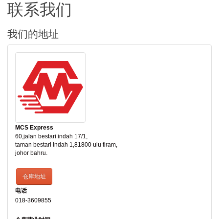
联系我们
我们的地址
MCS Express
60,jalan bestari indah 17/1,
taman bestari indah 1,81800 ulu tiram,
johor bahru.
仓库地址
电话
018-3609855